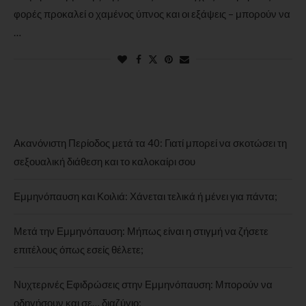
φορές προκαλεί ο χαμένος ύπνος και οι εξάψεις – μπορούν να
…
Ακανόνιστη Περίοδος μετά τα 40: Γιατί μπορεί να σκοτώσει τη
σεξουαλική διάθεση και το καλοκαίρι σου
Εμμηνόπαυση και Κοιλιά: Χάνεται τελικά ή μένει για πάντα;
Μετά την Εμμηνόπαυση: Μήπως είναι η στιγμή να ζήσετε
επιτέλους όπως εσείς θέλετε;
Νυχτερινές Εφιδρώσεις στην Εμμηνόπαυση: Μπορούν να
οδηγήσουν και σε… διαζύγιο;