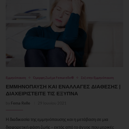
Εμμηνόπαυση
Όμορφη Ζωή με Femarelle®
Σεξ στην Εμμηνόπαυση
ΕΜΜΗΝΌΠΑΥΣΗ ΚΑΙ ΕΝΑΛΛΑΓΈΣ ΔΙΆΘΕΣΗΣ |
ΔΙΑΧΕΙΡΙΣΤΕΊΤΕ ΤΙΣ ΈΞΥΠΝΑ
by
Fema Relle
29 Ιουνίου 2021
Η διαδικασία της εμμηνόπαυσης και η μετάβαση σε μια
διαφορετική φάση ζωής – εκτός από το άγχος που μερικές