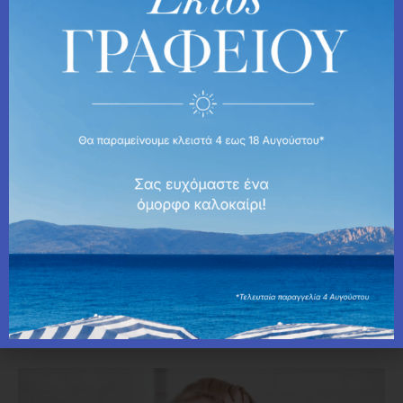
Blog
Mind & Body
Εναλλαγές Διάθεσης
ΚΑΤΑΝΌΗΣΗ ΤΩΝ ΕΝΑΛΛΑΓΏΝ ΤΗΣ
ΔΙΆΘΕΣΗΣ: ΑΙΤΊΕΣ ΚΑΙ ΑΠΟΤΕΛΕΣΜΑΤΙΚΉ
ΔΙΑΧΕΊΡΙΣΗ
by
Fema Relle
4 Μαρτίου 2025
Οι διακυμάνσεις της διάθεσης είναι κάτι περισσότερο από
φευγαλέες αλλαγές στα συναισθήματα- μπορούν να
επηρεάσουν σημαντικά την καθημερινή ζωή, τις σχέσεις και τη
συνολική ευημερία.