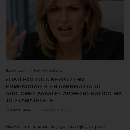
Εμμηνόπαυση
Εναλλαγές Διάθεσης
«ΓΙΑΤΊ ΈΧΩ ΤΌΣΑ ΝΕΎΡΑ ΣΤΗΝ
ΕΜΜΗΝΌΠΑΥΣΗ ;» Η ΑΛΉΘΕΙΑ ΓΙΑ ΤΙΣ
ΑΠΌΤΟΜΕΣ ΑΛΛΑΓΈΣ ΔΙΆΘΕΣΗΣ ΚΑΙ ΠΏΣ ΘΑ
ΤΙΣ ΣΤΑΜΑΤΉΣΕΤΕ
by
Fema Relle
12 Μαρτίου 2026
Νιώθετε ότι η υπομονή σας έχει εξαντληθεί; Ότι με το