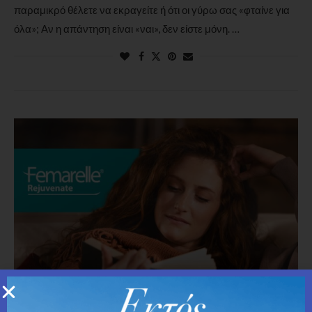
παραμικρό θέλετε να εκραγείτε ή ότι οι γύρω σας «φταίνε για
όλα»; Αν η απάντηση είναι «ναι», δεν είστε μόνη. …