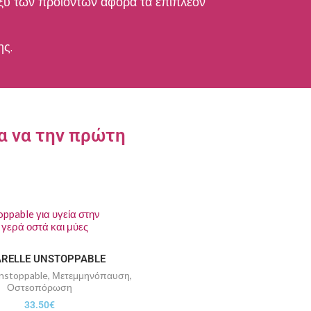
ξύ των προϊόντων αφορά τα επιπλέον
ης.
α να την πρώτη
RELLE UNSTOPPABLE
Unstoppable
,
Μετεμμηνόπαυση
,
Οστεοπόρωση
33.50
€