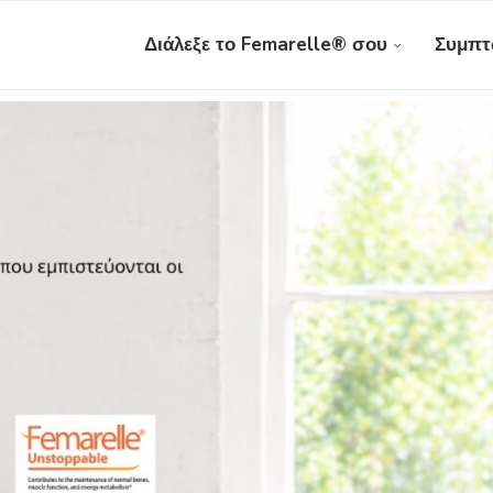
Διάλεξε το Femarelle® σου
Συμπτ