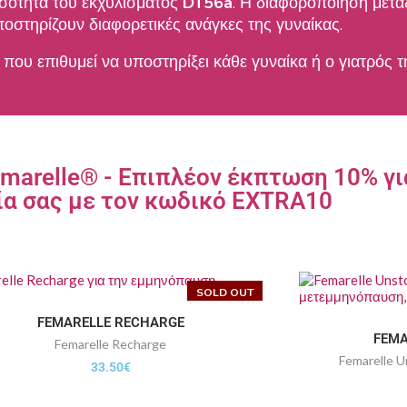
οσότητα του εκχυλίσματος
DT56a
. Η διαφοροποίηση μετα
οστηρίζουν διαφορετικές ανάγκες της γυναίκας.
 που επιθυμεί να υποστηρίξει κάθε γυναίκα ή ο γιατρός τ
marelle® - Επιπλέον έκπτωση 10% γι
ία σας με τον κωδικό EXTRA10
SOLD OUT
FEMARELLE RECHARGE
FEMA
Femarelle Recharge
Femarelle 
33.50
€