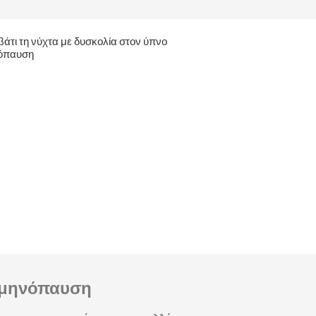
μμηνόπαυση