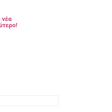
έ νέα
ύτερο!