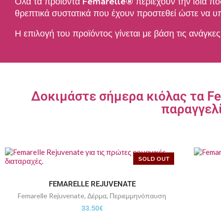
Όλα τα προϊόντα
Femarelle®
περιέχουν την ίδια π
θρεπτικά συστατικά που έχουν προστεθεί ώστε να υπ
Η επιλογή του προϊόντος γίνεται με βάση τις ανάγκες
Δοκιμάστε σήμερα κιόλας τα Fe
παραγγελ
SOLD OUT
FEMARELLE REJUVENATE
Femarelle Rejuvenate
,
Δέρμα
,
Περιεμμηνόπαυση
33.50
€