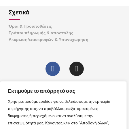
Σχετικά
Όροι & Προϋποθέσεις
Τρόποι πληρωμής & αποστολής
Ακύρωση/επιστροφών & Υπαναχώρηση
Επικοινωνία
Εκτιμούμε το απόρρητό σας
FEMARELLE GREECE
Χρησιμοποιούμε cookies για να βελτιώσουμε την εμπειρία
Τηλ:
2108000507
6981112444
περιήγησής σας, να προβάλλουμε εξατομικευμένες
E-Mail:
info@femarelle.gr
διαφημίσεις ή περιεχόμενο και να αναλύουμε την
επισκεψιμότητά μας. Κάνοντας κλικ στο "Αποδοχή όλων",