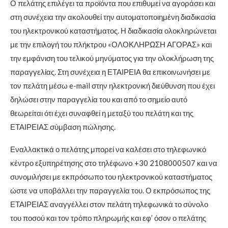
Ο πελάτης επιλέγει τα προϊόντα που επιθυμεί να αγοράσει και
στη συνέχεια την ακολουθεί την αυτοματοποιημένη διαδικασία
του ηλεκτρονικού καταστήματος. Η διαδικασία ολοκληρώνεται
με την επιλογή του πλήκτρου «ΟΛΟΚΛΗΡΩΣΗ ΑΓΟΡΑΣ» και
την εμφάνιση του τελικού μηνύματος για την ολοκλήρωση της
παραγγελίας. Στη συνέχεια η ΕΤΑΙΡΕΙΑ θα επικοινωνήσει με
τον πελάτη μέσω e-mail στην ηλεκτρονική διεύθυνση που έχει
δηλώσει στην παραγγελία του και από το σημείο αυτό
θεωρείται ότι έχει συναφθεί η μεταξύ του πελάτη και της
ΕΤΑΙΡΕΙΑΣ σύμβαση πώλησης.
Εναλλακτικά ο πελάτης μπορεί να καλέσει στο τηλεφωνικό
κέντρο εξυπηρέτησης στo τηλέφωνo +30 2108000507 και να
συνομιλήσει με εκπρόσωπο του ηλεκτρονικού καταστήματος
ώστε να υποβάλλει την παραγγελία του. Ο εκπρόσωπος της
ΕΤΑΙΡΕΙΑΣ αναγγέλλει στον πελάτη τηλεφωνικά το σύνολο
του ποσού και τον τρόπο πληρωμής και εφ’ όσον ο πελάτης