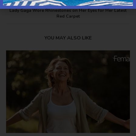
next post
Lady Gaga Wore Rhinestones on Her Eyes for Her Latest
Red Carpet
YOU MAY ALSO LIKE