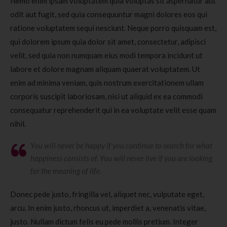
Nemo enim ipsam voluptatem quia voluptas sit aspernatur aut
odit aut fugit, sed quia consequuntur magni dolores eos qui
ratione voluptatem sequi nesciunt. Neque porro quisquam est,
qui dolorem ipsum quia dolor sit amet, consectetur, adipisci
velit, sed quia non numquam eius modi tempora incidunt ut
labore et dolore magnam aliquam quaerat voluptatem. Ut
enim ad minima veniam, quis nostrum exercitationem ullam
corporis suscipit laboriosam, nisi ut aliquid ex ea commodi
consequatur reprehenderit qui in ea voluptate velit esse quam
nihil.
You will never be happy if you continue to search for what
happiness consists of. You will never live if you are looking
for the meaning of life.
Donec pede justo, fringilla vel, aliquet nec, vulputate eget,
arcu. In enim justo, rhoncus ut, imperdiet a, venenatis vitae,
justo. Nullam dictum felis eu pede mollis pretium. Integer