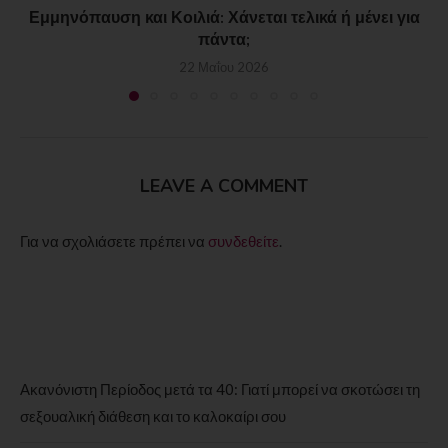
Εμμηνόπαυση και Κοιλιά: Χάνεται τελικά ή μένει για
πάντα;
22 Μαΐου 2026
LEAVE A COMMENT
Για να σχολιάσετε πρέπει να
συνδεθείτε
.
Ακανόνιστη Περίοδος μετά τα 40: Γιατί μπορεί να σκοτώσει τη
σεξουαλική διάθεση και το καλοκαίρι σου