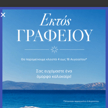
BEAUTY
BLOG
SOLEDAD
0 comments
0
FEMA RELLE
Η επιστημονική ομάδα των Femarelle σας ενημερώνει για ότι
πιο σημαντικό πρέπει να γνωρίζετε για την περιεμμηνόπαυση,
την εμμηνόπαυση και τη μετεμμηνοπαυσιακή υγεία.
previous post
Brooklyn Decker’s Six-Step Skincare Routine Helped to
Clear Her Acne