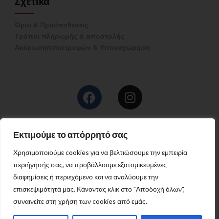
Σχετικά
Όροι & Προϋποθέσεις
Τρόποι πληρωμής & αποστολής
Ακύρωση/επιστροφών & Υπαναχώρηση
Επικοινωνία
Εκτιμούμε το απόρρητό σας
FEMARELLE GREECE
Χρησιμοποιούμε cookies για να βελτιώσουμε την εμπειρία
Τηλ:
2108000507
6981112444
περιήγησής σας, να προβάλλουμε εξατομικευμένες
E-Mail:
info@femarelle.gr
διαφημίσεις ή περιεχόμενο και να αναλύουμε την
επισκεψιμότητά μας. Κάνοντας κλικ στο "Αποδοχή όλων",
© Copyright Femarelle 2024
συναινείτε στη χρήση των cookies από εμάς.