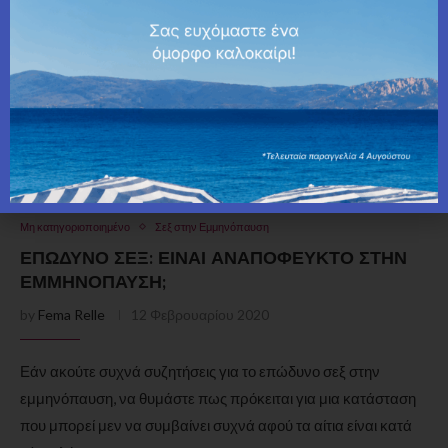
Μη κατηγοριοποιημένο
Σεξ στην Εμμηνόπαυση
ΕΠΏΔΥΝΟ ΣΕΞ: ΕΊΝΑΙ ΑΝΑΠΌΦΕΥΚΤΟ ΣΤΗΝ
ΕΜΜΗΝΌΠΑΥΣΗ;
by
Fema Relle
12 Φεβρουαρίου 2020
Εάν ακούτε συχνά συζητήσεις για το επώδυνο σεξ στην
εμμηνόπαυση, να θυμάστε πως πρόκειται για μια κατάσταση
που μπορεί μεν να συμβαίνει συχνά αφού τα αίτια είναι κατά