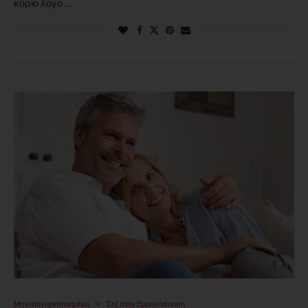
κύριο λόγο …
Μη κατηγοριοποιημένο
Σεξ στην Εμμηνόπαυση