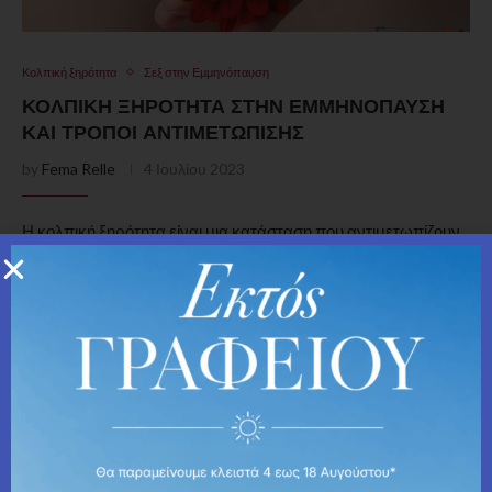
Κολπική ξηρότητα
Σεξ στην Εμμηνόπαυση
ΚΟΛΠΙΚΉ ΞΗΡΌΤΗΤΑ ΣΤΗΝ ΕΜΜΗΝΌΠΑΥΣΗ
ΚΑΙ ΤΡΌΠΟΙ ΑΝΤΙΜΕΤΏΠΙΣΗΣ
by
Fema Relle
4 Ιουλίου 2023
Η κολπική ξηρότητα είναι μια κατάσταση που αντιμετωπίζουν
πολλές γυναίκες. Μην την αφήνετε να επηρεάζει τη ζωή σας.