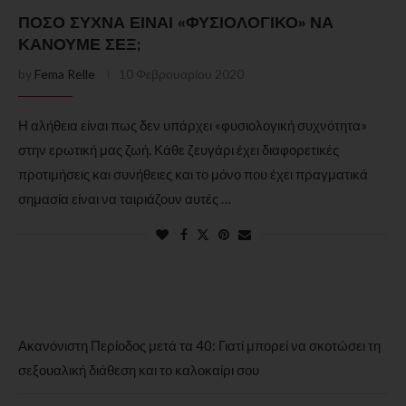
ΠΌΣΟ ΣΥΧΝΆ ΕΊΝΑΙ «ΦΥΣΙΟΛΟΓΙΚΌ» ΝΑ
ΚΆΝΟΥΜΕ ΣΕΞ;
by
Fema Relle
10 Φεβρουαρίου 2020
Η αλήθεια είναι πως δεν υπάρχει «φυσιολογική συχνότητα»
στην ερωτική μας ζωή. Κάθε ζευγάρι έχει διαφορετικές
προτιμήσεις και συνήθειες και το μόνο που έχει πραγματικά
σημασία είναι να ταιριάζουν αυτές …
Ακανόνιστη Περίοδος μετά τα 40: Γιατί μπορεί να σκοτώσει τη
σεξουαλική διάθεση και το καλοκαίρι σου